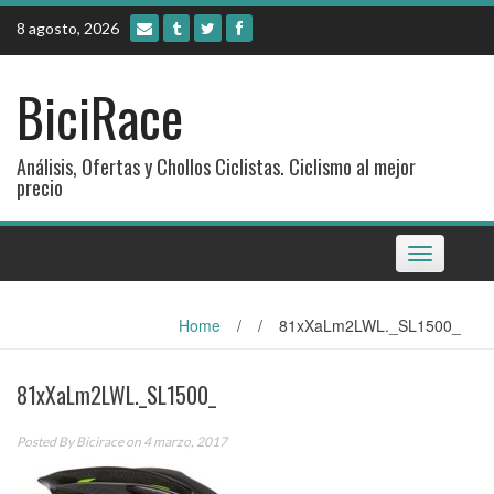
Skip
8 agosto, 2026
to
content
BiciRace
Análisis, Ofertas y Chollos Ciclistas. Ciclismo al mejor
precio
Toggle
navigation
Home
/
/
81xXaLm2LWL._SL1500_
81xXaLm2LWL._SL1500_
Posted By
Bicirace
on 4 marzo, 2017