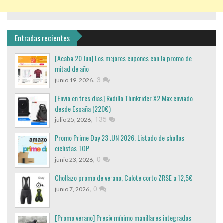
Entradas recientes
[Acaba 20 Jun] Los mejores cupones con la promo de
mitad de año
,
3
junio 19, 2026
[Envio en tres dias] Rodillo Thinkrider X2 Max enviado
desde España (220€)
,
135
julio 25, 2026
Promo Prime Day 23 JUN 2026. Listado de chollos
ciclistas TOP
,
0
junio 23, 2026
Chollazo promo de verano, Culote corto ZRSE a 12,5€
,
0
junio 7, 2026
[Promo verano] Precio mínimo manillares integrados