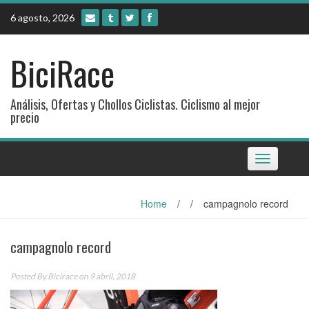
Skip
6 agosto, 2026
to
content
BiciRace
Análisis, Ofertas y Chollos Ciclistas. Ciclismo al mejor
precio
Toggle
navigation
Home
/
/
campagnolo record
campagnolo record
Posted By
Bicirace
on 9 abril, 2018