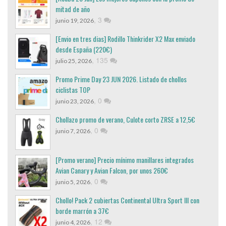
mitad de año
,
3
junio 19, 2026
[Envio en tres dias] Rodillo Thinkrider X2 Max enviado
desde España (220€)
,
135
julio 25, 2026
Promo Prime Day 23 JUN 2026. Listado de chollos
ciclistas TOP
,
0
junio 23, 2026
Chollazo promo de verano, Culote corto ZRSE a 12,5€
,
0
junio 7, 2026
[Promo verano] Precio mínimo manillares integrados
Avian Canary y Avian Falcon, por unos 260€
,
0
junio 5, 2026
Chollo! Pack 2 cubiertas Continental Ultra Sport III con
borde marrón a 37€
,
12
junio 4, 2026