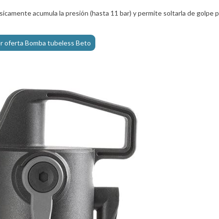
icamente acumula la presión (hasta 11 bar) y permite soltarla de golpe 
r oferta Bomba tubeless Beto