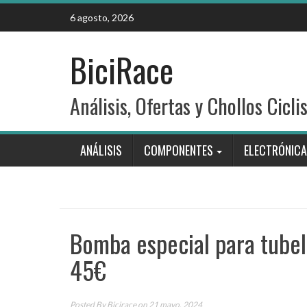
Skip
6 agosto, 2026
to
content
BiciRace
Análisis, Ofertas y Chollos Cicli
ANÁLISIS
COMPONENTES
ELECTRÓNICA
Bomba especial para tubel
45€
Posted By
Bicirace
on 21 mayo, 2024