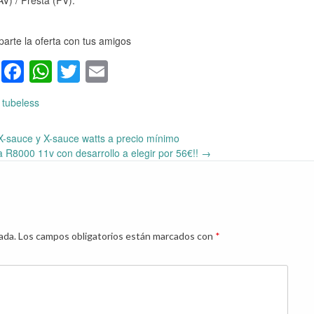
V) / Presta (FV).
arte la oferta con tus amigos
Facebook
WhatsApp
Twitter
Email
tubeless
X-sauce y X-sauce watts a precio mínimo
a R8000 11v con desarrollo a elegir por 56€!!
→
ada.
Los campos obligatorios están marcados con
*