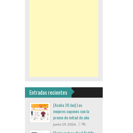
Entradas recientes
[Acaba 20 Jun] Los
mejores cupones con la
promo de mitad de año
,
3
junio 19, 2026
[Envio en tres dias] Rodillo