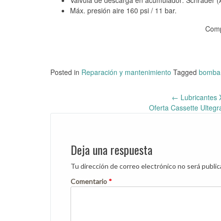
Válvula de descarga en acumulador: Schrader (A
Máx. presión aire 160 psi / 11 bar.
Comp
Posted in
Reparación y mantenimiento
Tagged
bomba 
←
Lubricantes 
Post
Oferta Cassette Ultegr
navigation
Deja una respuesta
Tu dirección de correo electrónico no será public
Comentario
*