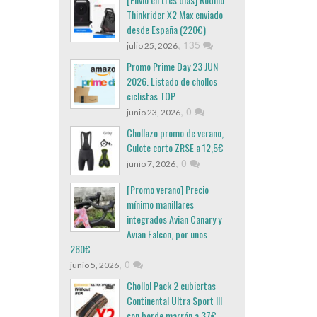
Thinkrider X2 Max enviado
desde España (220€)
,
135
julio 25, 2026
Promo Prime Day 23 JUN
2026. Listado de chollos
ciclistas TOP
,
0
junio 23, 2026
Chollazo promo de verano,
Culote corto ZRSE a 12,5€
,
0
junio 7, 2026
[Promo verano] Precio
mínimo manillares
integrados Avian Canary y
Avian Falcon, por unos
260€
,
0
junio 5, 2026
Chollo! Pack 2 cubiertas
Continental Ultra Sport III
con borde marrón a 37€