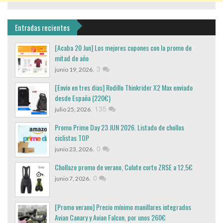
Entradas recientes
[Acaba 20 Jun] Los mejores cupones con la promo de
mitad de año
,
3
junio 19, 2026
[Envio en tres dias] Rodillo Thinkrider X2 Max enviado
desde España (220€)
,
135
julio 25, 2026
Promo Prime Day 23 JUN 2026. Listado de chollos
ciclistas TOP
,
0
junio 23, 2026
Chollazo promo de verano, Culote corto ZRSE a 12,5€
,
0
junio 7, 2026
[Promo verano] Precio mínimo manillares integrados
Avian Canary y Avian Falcon, por unos 260€