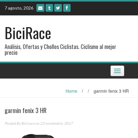
Skip
7 agosto, 2026
to
content
BiciRace
Análisis, Ofertas y Chollos Ciclistas. Ciclismo al mejor
precio
Toggle
navigation
Home
/
/
garmin fenix 3 HR
garmin fenix 3 HR
Posted By
Bicirace
on 23 noviembre, 2017