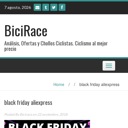
Skip
7 agosto, 2026
to
content
BiciRace
Análisis, Ofertas y Chollos Ciclistas. Ciclismo al mejor
precio
Toggle
navigation
Home
/
/
black friday aliexpress
black friday aliexpress
Posted By
Bicirace
on 22 noviembre, 2018