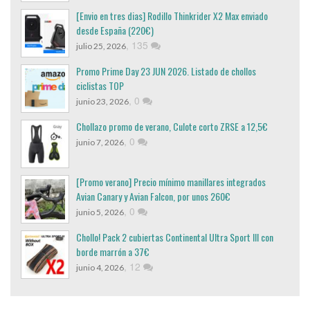
[Envio en tres dias] Rodillo Thinkrider X2 Max enviado
desde España (220€)
,
135
julio 25, 2026
Promo Prime Day 23 JUN 2026. Listado de chollos
ciclistas TOP
,
0
junio 23, 2026
Chollazo promo de verano, Culote corto ZRSE a 12,5€
,
0
junio 7, 2026
[Promo verano] Precio mínimo manillares integrados
Avian Canary y Avian Falcon, por unos 260€
,
0
junio 5, 2026
Chollo! Pack 2 cubiertas Continental Ultra Sport III con
borde marrón a 37€
,
12
junio 4, 2026