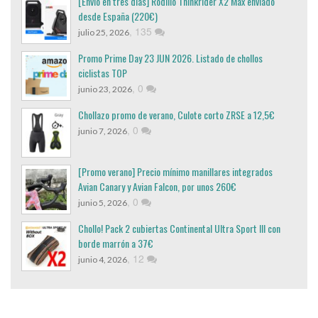
[Envio en tres dias] Rodillo Thinkrider X2 Max enviado
desde España (220€)
,
135
julio 25, 2026
Promo Prime Day 23 JUN 2026. Listado de chollos
ciclistas TOP
,
0
junio 23, 2026
Chollazo promo de verano, Culote corto ZRSE a 12,5€
,
0
junio 7, 2026
[Promo verano] Precio mínimo manillares integrados
Avian Canary y Avian Falcon, por unos 260€
,
0
junio 5, 2026
Chollo! Pack 2 cubiertas Continental Ultra Sport III con
borde marrón a 37€
,
12
junio 4, 2026