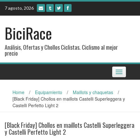
Skip
7 agosto, 2026
to
content
BiciRace
Análisis, Ofertas y Chollos Ciclistas. Ciclismo al mejor
precio
Toggle
navigation
Home
/
Equipamiento
/
Maillots y chaquetas
/
[Black Friday] Chollos en maillots Castelli Superleggera y
Castelli Perfetto Light 2
[Black Friday] Chollos en maillots Castelli Superleggera
y Castelli Perfetto Light 2