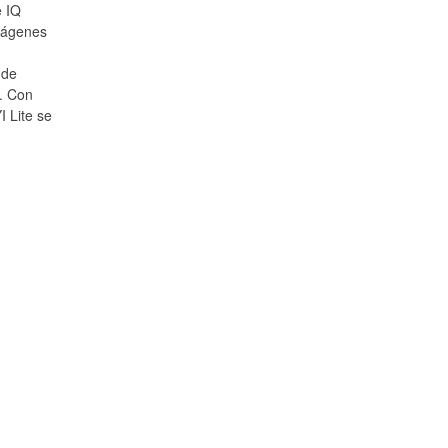
e IQ
mágenes
 de
. Con
 Lite se