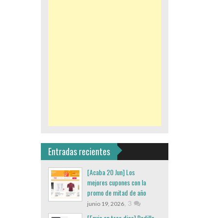
Entradas recientes
[Acaba 20 Jun] Los
mejores cupones con la
promo de mitad de año
,
3
junio 19, 2026
[Envio en tres dias] Rodillo