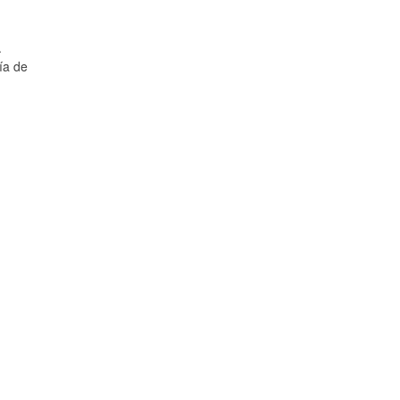
.
ía de