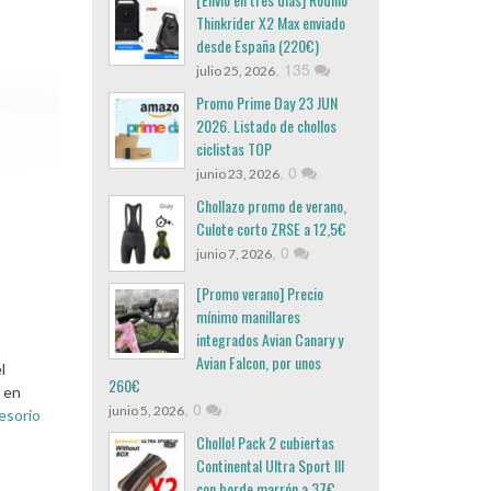
Thinkrider X2 Max enviado
desde España (220€)
,
135
julio 25, 2026
Promo Prime Day 23 JUN
2026. Listado de chollos
ciclistas TOP
,
0
junio 23, 2026
Chollazo promo de verano,
Culote corto ZRSE a 12,5€
,
0
junio 7, 2026
[Promo verano] Precio
mínimo manillares
integrados Avian Canary y
Avian Falcon, por unos
l
260€
 en
,
0
junio 5, 2026
esorio
Chollo! Pack 2 cubiertas
Continental Ultra Sport III
con borde marrón a 37€