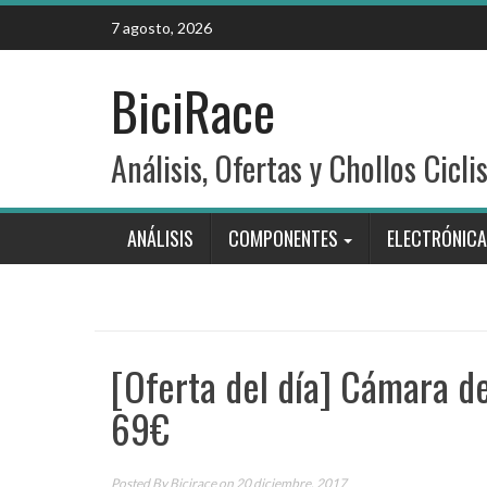
Skip
7 agosto, 2026
to
content
BiciRace
Análisis, Ofertas y Chollos Cicli
ANÁLISIS
COMPONENTES
ELECTRÓNICA
[Oferta del día] Cámara de
69€
Posted By
Bicirace
on 20 diciembre, 2017