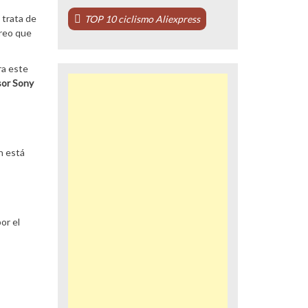
e trata de
TOP 10 ciclismo Aliexpress
Creo que
ra este
or Sony
n está
or el