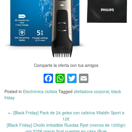
Comparte la oferta con tus amigos
Facebook
WhatsApp
Twitter
Email
Posted in
Electrónica ciclista
Tagged
afeitadora corporal
,
black
friday
←
[Black Friday] Pack de 24 geles con cafeína Vitaldin Sport a
Post
12€
navigation
[Black Friday] Chollo imbatible Ruedas Ryet (menos de 1200gr)
por 525€ precio final puestas en casa (Buje