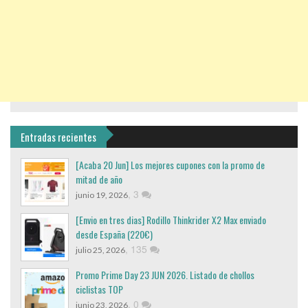
Entradas recientes
[Acaba 20 Jun] Los mejores cupones con la promo de
mitad de año
,
3
junio 19, 2026
[Envio en tres dias] Rodillo Thinkrider X2 Max enviado
desde España (220€)
,
135
julio 25, 2026
Promo Prime Day 23 JUN 2026. Listado de chollos
ciclistas TOP
,
0
junio 23, 2026