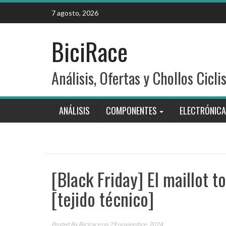
Skip
7 agosto, 2026
to
content
BiciRace
Análisis, Ofertas y Chollos Cicli
ANÁLISIS
COMPONENTES
ELECTRÓNICA
[Black Friday] El maillot 
[tejido técnico]
Posted By
Bicirace
on 29 noviembre, 2024