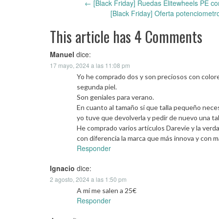
←
[Black Friday] Ruedas Elitewheels PE co
Post
[Black Friday] Oferta potenciometr
navigation
This article has 4 Comments
Manuel
dice:
17 mayo, 2024 a las 11:08 pm
Yo he comprado dos y son preciosos con colores
segunda piel.
Son geniales para verano.
En cuanto al tamaño si que talla pequeño neces
yo tuve que devolverla y pedir de nuevo una t
He comprado varios artículos Darevie y la verd
con diferencia la marca que más innova y con m
Responder
Ignacio
dice:
2 agosto, 2024 a las 1:50 pm
A mí me salen a 25€
Responder