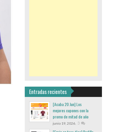
Entradas recientes
[Acaba 20 Jun] Los
mejores cupones con la
promo de mitad de año
,
3
junio 19, 2026
[Envio en tres dias] Rodillo