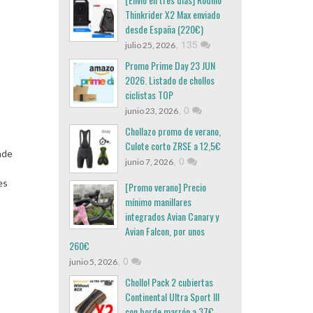
Thinkrider X2 Max enviado
desde España (220€)
,
135
julio 25, 2026
Promo Prime Day 23 JUN
2026. Listado de chollos
ciclistas TOP
,
0
junio 23, 2026
Chollazo promo de verano,
Culote corto ZRSE a 12,5€
nde
,
0
junio 7, 2026
es
[Promo verano] Precio
mínimo manillares
integrados Avian Canary y
Avian Falcon, por unos
260€
,
0
junio 5, 2026
Chollo! Pack 2 cubiertas
Continental Ultra Sport III
con borde marrón a 37€