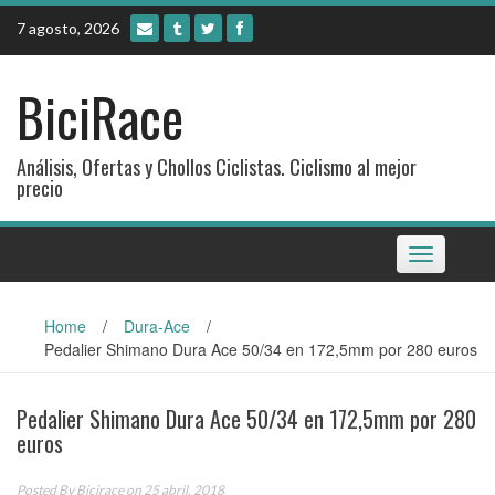
Skip
7 agosto, 2026
to
content
BiciRace
Análisis, Ofertas y Chollos Ciclistas. Ciclismo al mejor
precio
Toggle
navigation
Home
/
Dura-Ace
/
Pedalier Shimano Dura Ace 50/34 en 172,5mm por 280 euros
Pedalier Shimano Dura Ace 50/34 en 172,5mm por 280
euros
Posted By
Bicirace
on 25 abril, 2018