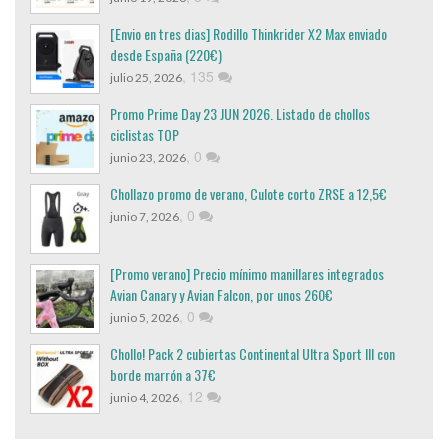
[Envio en tres dias] Rodillo Thinkrider X2 Max enviado
desde España (220€)
,
135
julio 25, 2026
Promo Prime Day 23 JUN 2026. Listado de chollos
ciclistas TOP
,
0
junio 23, 2026
Chollazo promo de verano, Culote corto ZRSE a 12,5€
,
0
junio 7, 2026
[Promo verano] Precio mínimo manillares integrados
Avian Canary y Avian Falcon, por unos 260€
,
0
junio 5, 2026
Chollo! Pack 2 cubiertas Continental Ultra Sport III con
borde marrón a 37€
,
12
junio 4, 2026