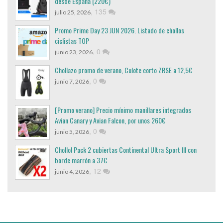
desde España (220€)
,
135
julio 25, 2026
Promo Prime Day 23 JUN 2026. Listado de chollos
ciclistas TOP
,
0
junio 23, 2026
Chollazo promo de verano, Culote corto ZRSE a 12,5€
,
0
junio 7, 2026
[Promo verano] Precio mínimo manillares integrados
Avian Canary y Avian Falcon, por unos 260€
,
0
junio 5, 2026
Chollo! Pack 2 cubiertas Continental Ultra Sport III con
borde marrón a 37€
,
12
junio 4, 2026