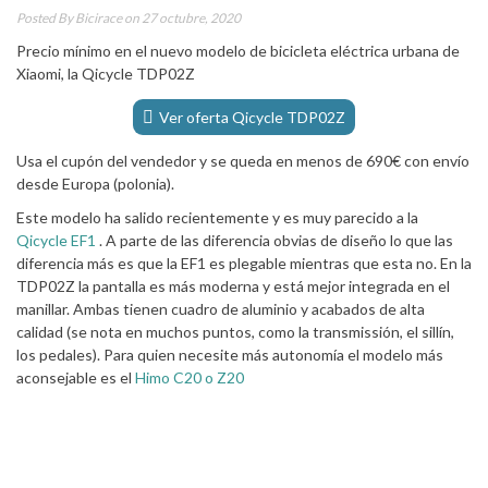
Posted By
Bicirace
on 27 octubre, 2020
Precio mínimo en el nuevo modelo de bicicleta eléctrica urbana de
Xiaomi, la Qicycle TDP02Z
Ver oferta Qicycle TDP02Z
Usa el cupón del vendedor y se queda en menos de 690€ con envío
desde Europa (polonia).
Este modelo ha salido recientemente y es muy parecido a la
Qicycle EF1
. A parte de las diferencia obvias de diseño lo que las
diferencia más es que la EF1 es plegable mientras que esta no. En la
TDP02Z la pantalla es más moderna y está mejor integrada en el
manillar. Ambas tienen cuadro de aluminio y acabados de alta
calidad (se nota en muchos puntos, como la transmissión, el sillín,
los pedales). Para quien necesite más autonomía el modelo más
aconsejable es el
Himo C20 o Z20