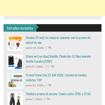
Entradas recientes
[Acaba 20 Jun] Los mejores cupones con la promo de
mitad de año
,
3
junio 19, 2026
[Envio en tres dias] Rodillo Thinkrider X2 Max enviado
desde España (220€)
,
135
julio 25, 2026
Promo Prime Day 23 JUN 2026. Listado de chollos
ciclistas TOP
,
0
junio 23, 2026
Chollazo promo de verano, Culote corto ZRSE a 12,5€
,
0
junio 7, 2026