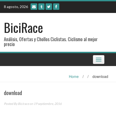
Skip
8 agosto, 2026
to
content
BiciRace
Análisis, Ofertas y Chollos Ciclistas. Ciclismo al mejor
precio
Toggle
navigation
Home
/
/
download
download
Posted By
Bicirace
on 19 septiembre, 2016