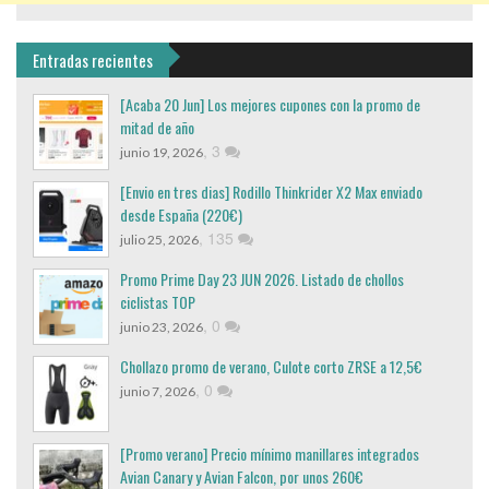
Entradas recientes
[Acaba 20 Jun] Los mejores cupones con la promo de
mitad de año
,
3
junio 19, 2026
[Envio en tres dias] Rodillo Thinkrider X2 Max enviado
desde España (220€)
,
135
julio 25, 2026
Promo Prime Day 23 JUN 2026. Listado de chollos
ciclistas TOP
,
0
junio 23, 2026
Chollazo promo de verano, Culote corto ZRSE a 12,5€
,
0
junio 7, 2026
[Promo verano] Precio mínimo manillares integrados
Avian Canary y Avian Falcon, por unos 260€