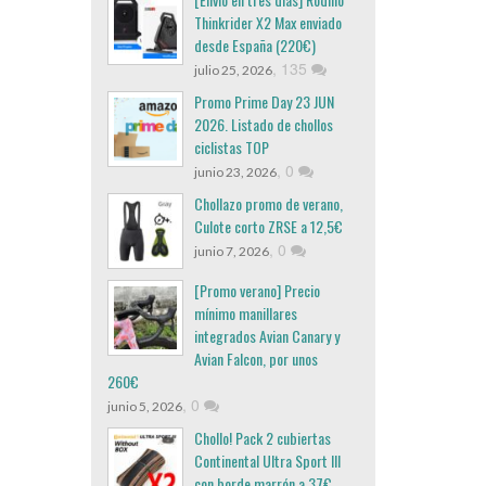
Thinkrider X2 Max enviado
desde España (220€)
,
135
julio 25, 2026
Promo Prime Day 23 JUN
2026. Listado de chollos
ciclistas TOP
,
0
junio 23, 2026
Chollazo promo de verano,
Culote corto ZRSE a 12,5€
,
0
junio 7, 2026
[Promo verano] Precio
mínimo manillares
integrados Avian Canary y
Avian Falcon, por unos
260€
,
0
junio 5, 2026
Chollo! Pack 2 cubiertas
Continental Ultra Sport III
con borde marrón a 37€