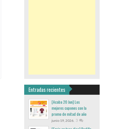
Entradas recientes
[Acaba 20 Jun] Los
mejores cupones con la
promo de mitad de año
,
3
junio 19, 2026
[Envio en tres dias] Rodillo