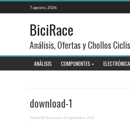
Skip
7 agosto, 2026
to
content
BiciRace
Análisis, Ofertas y Chollos Cicli
ANÁLISIS
COMPONENTES
ELECTRÓNICA
download-1
Posted By
Bicirace
on 19 septiembre, 2016