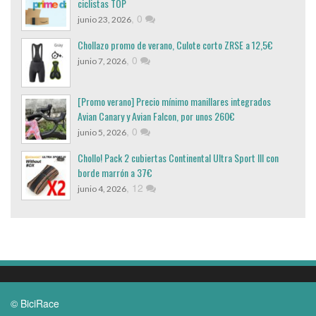
ciclistas TOP
,
0
junio 23, 2026
Chollazo promo de verano, Culote corto ZRSE a 12,5€
,
0
junio 7, 2026
[Promo verano] Precio mínimo manillares integrados
Avian Canary y Avian Falcon, por unos 260€
,
0
junio 5, 2026
Chollo! Pack 2 cubiertas Continental Ultra Sport III con
borde marrón a 37€
,
12
junio 4, 2026
© BiciRace