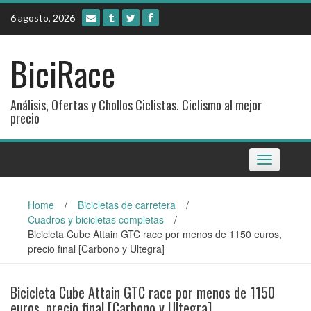
Skip
6 agosto, 2026
to
content
BiciRace
Análisis, Ofertas y Chollos Ciclistas. Ciclismo al mejor
precio
Toggle
navigation
Home
/
Bicicletas de carretera
/
Cuadros y bicicletas completas
/
Bicicleta Cube Attain GTC race por menos de 1150 euros,
precio final [Carbono y Ultegra]
Bicicleta Cube Attain GTC race por menos de 1150
euros, precio final [Carbono y Ultegra]