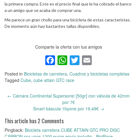
la primera compra. Este es el precio final que le ha cobrado el banco
a un amigo que se acaba de comprar una.
Me parece un gran chollo para una bicicleta de estas característas.
De momento aún hay bastantes tallas disponibles.
Comparte la oferta con tus amigos
Facebook
WhatsApp
Twitter
Email
Posted in
Bicicletas de carretera
,
Cuadros y bicicletas completas
Tagged
Cube
,
cube attain GTC race
←
Cámara Continental Supersonic [50gr] con válvula de 42mm
Post
por 7€
navigation
Smart báscula 1byone por 19,49€
→
This article has 2 Comments
Pingback:
Bicicleta carretera CUBE ATTAIN GTC PRO DISC
CARBON por unos 1200 euros envío includio - BiciRace