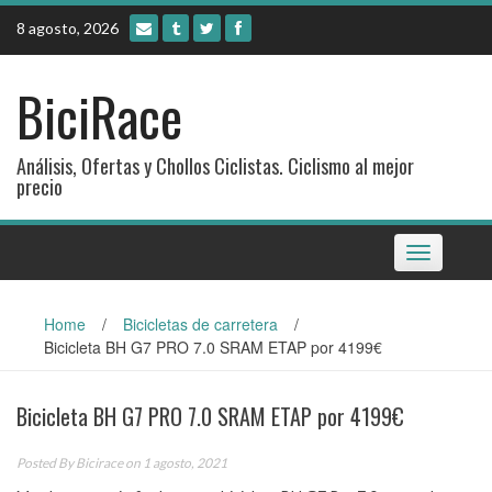
Skip
8 agosto, 2026
to
content
BiciRace
Análisis, Ofertas y Chollos Ciclistas. Ciclismo al mejor
precio
Toggle
navigation
Home
/
Bicicletas de carretera
/
Bicicleta BH G7 PRO 7.0 SRAM ETAP por 4199€
Bicicleta BH G7 PRO 7.0 SRAM ETAP por 4199€
Posted By
Bicirace
on 1 agosto, 2021