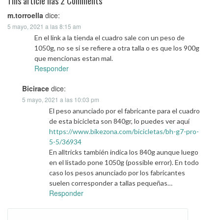
This article has 2 Comments
m.torroella
dice:
5 mayo, 2021 a las 8:15 am
En el link a la tienda el cuadro sale con un peso de
1050g, no se si se refiere a otra talla o es que los 900g
que mencionas estan mal.
Responder
Bicirace
dice:
5 mayo, 2021 a las 10:03 pm
El peso anunciado por el fabricante para el cuadro
de esta bicicleta son 840gr, lo puedes ver aquí
https://www.bikezona.com/bicicletas/bh-g7-pro-
5-5/36934
En alltricks también indica los 840g aunque luego
en el listado pone 1050g (possible error). En todo
caso los pesos anunciado por los fabricantes
suelen corresponder a tallas pequeñas…
Responder