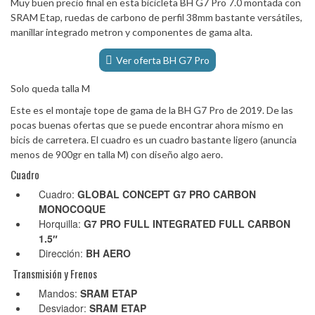
Muy buen precio final en esta bicicleta BH G7 Pro 7.0 montada con
SRAM Etap, ruedas de carbono de perfil 38mm bastante versátiles,
manillar integrado metron y componentes de gama alta.
Ver oferta BH G7 Pro
Solo queda talla M
Este es el montaje tope de gama de la BH G7 Pro de 2019. De las
pocas buenas ofertas que se puede encontrar ahora mismo en
bicis de carretera. El cuadro es un cuadro bastante ligero (anuncia
menos de 900gr en talla M) con diseño algo aero.
Cuadro
Cuadro:
GLOBAL CONCEPT G7 PRO CARBON
MONOCOQUE
Horquilla:
G7 PRO FULL INTEGRATED FULL CARBON
1.5″
Dirección:
BH AERO
Transmisión y Frenos
Mandos:
SRAM ETAP
Desviador:
SRAM ETAP