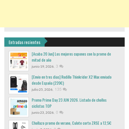
Entradas recientes
[Acaba 20 Jun] Los mejores cupones con la promo de
mitad de año
,
3
junio 19, 2026
[Envio en tres dias] Rodillo Thinkrider X2 Max enviado
desde España (220€)
,
135
julio 25, 2026
Promo Prime Day 23 JUN 2026. Listado de chollos
ciclistas TOP
,
0
junio 23, 2026
Chollazo promo de verano, Culote corto ZRSE a 12,5€