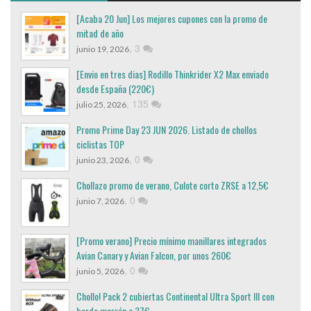
[Acaba 20 Jun] Los mejores cupones con la promo de
mitad de año
,
3
junio 19, 2026
[Envio en tres dias] Rodillo Thinkrider X2 Max enviado
desde España (220€)
,
135
julio 25, 2026
Promo Prime Day 23 JUN 2026. Listado de chollos
ciclistas TOP
,
0
junio 23, 2026
Chollazo promo de verano, Culote corto ZRSE a 12,5€
,
0
junio 7, 2026
[Promo verano] Precio mínimo manillares integrados
Avian Canary y Avian Falcon, por unos 260€
,
0
junio 5, 2026
Chollo! Pack 2 cubiertas Continental Ultra Sport III con
borde marrón a 37€