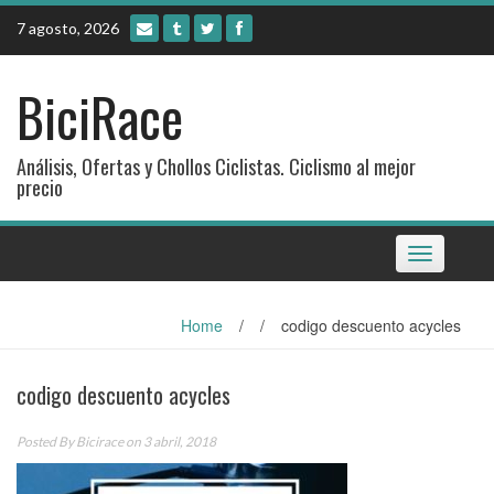
Skip
7 agosto, 2026
to
content
BiciRace
Análisis, Ofertas y Chollos Ciclistas. Ciclismo al mejor
precio
Toggle
navigation
Home
/
/
codigo descuento acycles
codigo descuento acycles
Posted By
Bicirace
on 3 abril, 2018