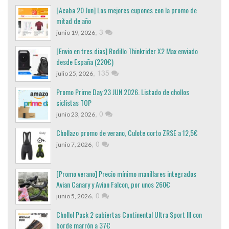
[Acaba 20 Jun] Los mejores cupones con la promo de
mitad de año
,
3
junio 19, 2026
[Envio en tres dias] Rodillo Thinkrider X2 Max enviado
desde España (220€)
,
135
julio 25, 2026
Promo Prime Day 23 JUN 2026. Listado de chollos
ciclistas TOP
,
0
junio 23, 2026
Chollazo promo de verano, Culote corto ZRSE a 12,5€
,
0
junio 7, 2026
[Promo verano] Precio mínimo manillares integrados
Avian Canary y Avian Falcon, por unos 260€
,
0
junio 5, 2026
Chollo! Pack 2 cubiertas Continental Ultra Sport III con
borde marrón a 37€