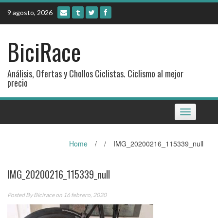
Skip
9 agosto, 2026
to
content
BiciRace
Análisis, Ofertas y Chollos Ciclistas. Ciclismo al mejor
precio
Toggle
navigation
Home
/
/
IMG_20200216_115339_null
IMG_20200216_115339_null
Posted By
Bicirace
on 16 febrero, 2020