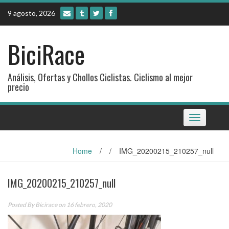
Skip
9 agosto, 2026
to
content
BiciRace
Análisis, Ofertas y Chollos Ciclistas. Ciclismo al mejor
precio
Toggle
navigation
Home
/
/
IMG_20200215_210257_null
IMG_20200215_210257_null
Posted By
Bicirace
on 16 febrero, 2020