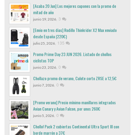
[Acaba 20 Jun] Los mejores cupones con la promo de
mitad de año
,
3
junio 19, 2026
[Envio en tres dias] Rodillo Thinkrider X2 Max enviado
desde España (220€)
,
135
julio 25, 2026
Promo Prime Day 23 JUN 2026. Listado de chollos
ciclistas TOP
,
0
junio 23, 2026
Chollazo promo de verano, Culote corto ZRSE a 12,5€
,
0
junio 7, 2026
[Promo verano] Precio mínimo manillares integrados
Avian Canary y Avian Falcon, por unos 260€
,
0
junio 5, 2026
Chollo! Pack 2 cubiertas Continental Ultra Sport III con
borde marrón a 37€