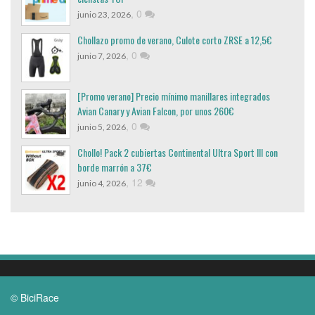
,
0
junio 23, 2026
Chollazo promo de verano, Culote corto ZRSE a 12,5€
,
0
junio 7, 2026
[Promo verano] Precio mínimo manillares integrados
Avian Canary y Avian Falcon, por unos 260€
,
0
junio 5, 2026
Chollo! Pack 2 cubiertas Continental Ultra Sport III con
borde marrón a 37€
,
12
junio 4, 2026
© BiciRace