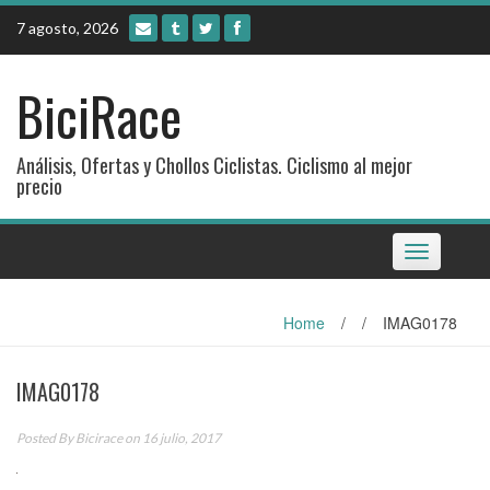
Skip
7 agosto, 2026
to
content
BiciRace
Análisis, Ofertas y Chollos Ciclistas. Ciclismo al mejor
precio
Toggle
navigation
Home
/
/
IMAG0178
IMAG0178
Posted By
Bicirace
on 16 julio, 2017