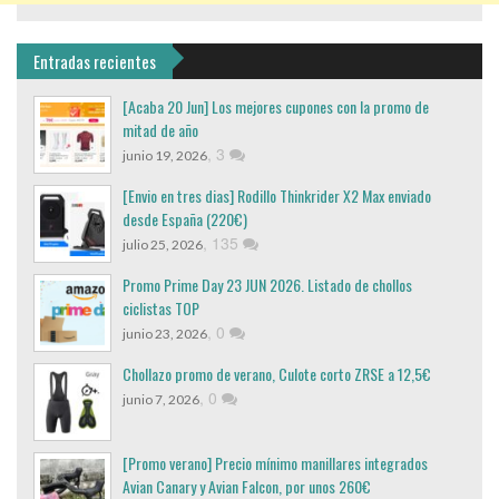
Entradas recientes
[Acaba 20 Jun] Los mejores cupones con la promo de
mitad de año
,
3
junio 19, 2026
[Envio en tres dias] Rodillo Thinkrider X2 Max enviado
desde España (220€)
,
135
julio 25, 2026
Promo Prime Day 23 JUN 2026. Listado de chollos
ciclistas TOP
,
0
junio 23, 2026
Chollazo promo de verano, Culote corto ZRSE a 12,5€
,
0
junio 7, 2026
[Promo verano] Precio mínimo manillares integrados
Avian Canary y Avian Falcon, por unos 260€