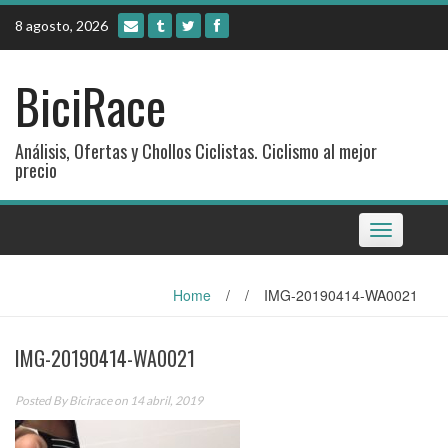
Skip
8 agosto, 2026
to
content
BiciRace
Análisis, Ofertas y Chollos Ciclistas. Ciclismo al mejor
precio
Toggle
navigation
Home
/
/
IMG-20190414-WA0021
IMG-20190414-WA0021
Posted By
Bicirace
on 14 abril, 2019