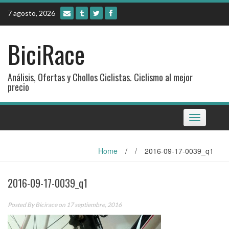
Skip
7 agosto, 2026
to
content
BiciRace
Análisis, Ofertas y Chollos Ciclistas. Ciclismo al mejor
precio
Toggle
navigation
Home
/
/
2016-09-17-0039_q1
2016-09-17-0039_q1
Posted By
Bicirace
on 17 septiembre, 2016