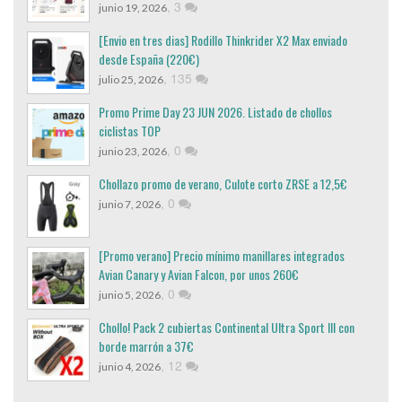
,
3
junio 19, 2026
[Envio en tres dias] Rodillo Thinkrider X2 Max enviado
desde España (220€)
,
135
julio 25, 2026
Promo Prime Day 23 JUN 2026. Listado de chollos
ciclistas TOP
,
0
junio 23, 2026
Chollazo promo de verano, Culote corto ZRSE a 12,5€
,
0
junio 7, 2026
[Promo verano] Precio mínimo manillares integrados
Avian Canary y Avian Falcon, por unos 260€
,
0
junio 5, 2026
Chollo! Pack 2 cubiertas Continental Ultra Sport III con
borde marrón a 37€
,
12
junio 4, 2026