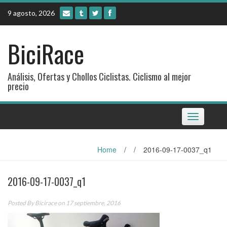
Skip
9 agosto, 2026
to
content
BiciRace
Análisis, Ofertas y Chollos Ciclistas. Ciclismo al mejor
precio
Toggle
navigation
Home
/
/
2016-09-17-0037_q1
2016-09-17-0037_q1
Posted By
Bicirace
on 17 septiembre, 2016