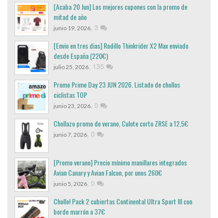
[Acaba 20 Jun] Los mejores cupones con la promo de
mitad de año
,
3
junio 19, 2026
[Envio en tres dias] Rodillo Thinkrider X2 Max enviado
desde España (220€)
,
135
julio 25, 2026
Promo Prime Day 23 JUN 2026. Listado de chollos
ciclistas TOP
,
0
junio 23, 2026
Chollazo promo de verano, Culote corto ZRSE a 12,5€
,
0
junio 7, 2026
[Promo verano] Precio mínimo manillares integrados
Avian Canary y Avian Falcon, por unos 260€
,
0
junio 5, 2026
Chollo! Pack 2 cubiertas Continental Ultra Sport III con
borde marrón a 37€