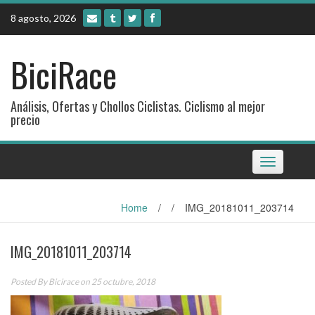
Skip
8 agosto, 2026
to
content
BiciRace
Análisis, Ofertas y Chollos Ciclistas. Ciclismo al mejor
precio
Toggle
navigation
Home
/
/
IMG_20181011_203714
IMG_20181011_203714
Posted By
Bicirace
on 25 octubre, 2018