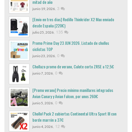
mitad de año
,
3
junio 19, 2026
[Envio en tres dias] Rodillo Thinkrider X2 Max enviado
desde España (220€)
,
135
julio 25, 2026
Promo Prime Day 23 JUN 2026. Listado de chollos
ciclistas TOP
,
0
junio 23, 2026
Chollazo promo de verano, Culote corto ZRSE a 12,5€
,
0
junio 7, 2026
[Promo verano] Precio mínimo manillares integrados
Avian Canary y Avian Falcon, por unos 260€
,
0
junio 5, 2026
Chollo! Pack 2 cubiertas Continental Ultra Sport III con
borde marrón a 37€
,
12
junio 4, 2026