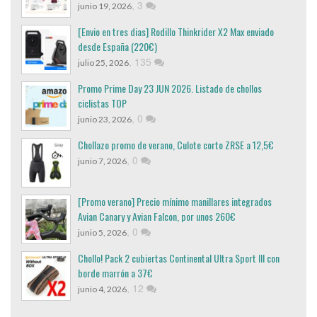
,
3
junio 19, 2026
[Envio en tres dias] Rodillo Thinkrider X2 Max enviado
desde España (220€)
,
135
julio 25, 2026
Promo Prime Day 23 JUN 2026. Listado de chollos
ciclistas TOP
,
0
junio 23, 2026
Chollazo promo de verano, Culote corto ZRSE a 12,5€
,
0
junio 7, 2026
[Promo verano] Precio mínimo manillares integrados
Avian Canary y Avian Falcon, por unos 260€
,
0
junio 5, 2026
Chollo! Pack 2 cubiertas Continental Ultra Sport III con
borde marrón a 37€
,
12
junio 4, 2026