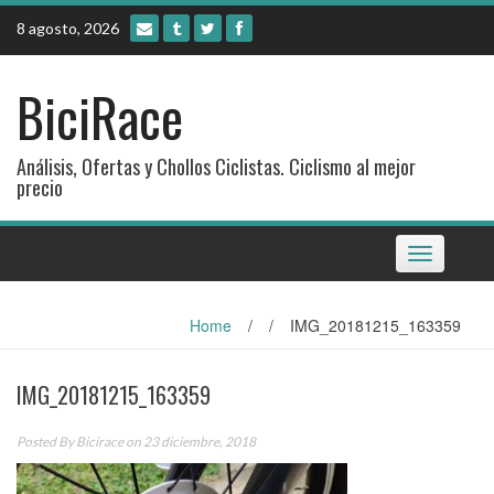
Skip
8 agosto, 2026
to
content
BiciRace
Análisis, Ofertas y Chollos Ciclistas. Ciclismo al mejor
precio
Toggle
navigation
Home
/
/
IMG_20181215_163359
IMG_20181215_163359
Posted By
Bicirace
on 23 diciembre, 2018