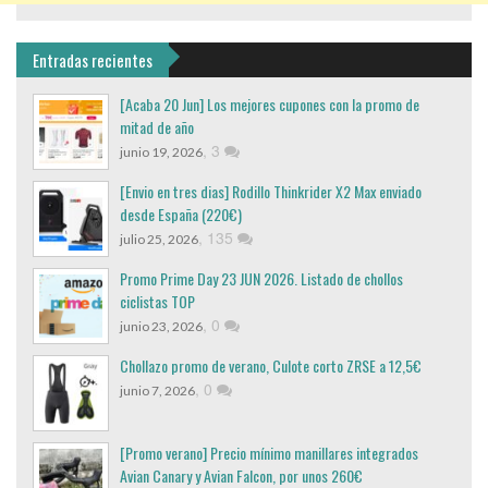
Entradas recientes
[Acaba 20 Jun] Los mejores cupones con la promo de
mitad de año
,
3
junio 19, 2026
[Envio en tres dias] Rodillo Thinkrider X2 Max enviado
desde España (220€)
,
135
julio 25, 2026
Promo Prime Day 23 JUN 2026. Listado de chollos
ciclistas TOP
,
0
junio 23, 2026
Chollazo promo de verano, Culote corto ZRSE a 12,5€
,
0
junio 7, 2026
[Promo verano] Precio mínimo manillares integrados
Avian Canary y Avian Falcon, por unos 260€