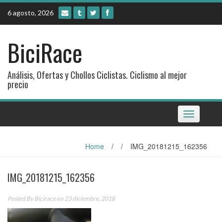
Skip
6 agosto, 2026
to
content
BiciRace
Análisis, Ofertas y Chollos Ciclistas. Ciclismo al mejor
precio
Toggle
navigation
Home
/
/
IMG_20181215_162356
IMG_20181215_162356
Posted By
Bicirace
on 23 diciembre, 2018