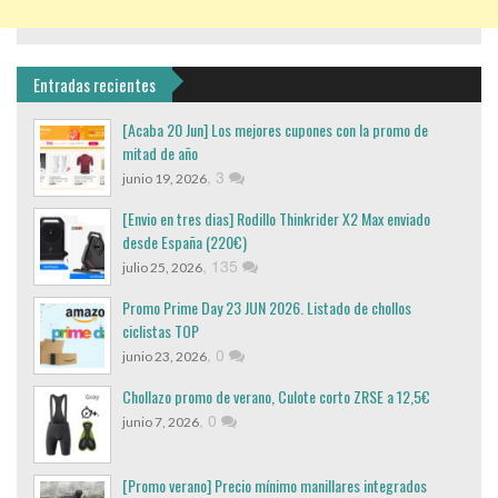
Entradas recientes
[Acaba 20 Jun] Los mejores cupones con la promo de
mitad de año
,
3
junio 19, 2026
[Envio en tres dias] Rodillo Thinkrider X2 Max enviado
desde España (220€)
,
135
julio 25, 2026
Promo Prime Day 23 JUN 2026. Listado de chollos
ciclistas TOP
,
0
junio 23, 2026
Chollazo promo de verano, Culote corto ZRSE a 12,5€
,
0
junio 7, 2026
[Promo verano] Precio mínimo manillares integrados