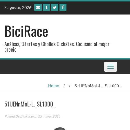
Skip
8 agosto, 2026
to
content
BiciRace
Análisis, Ofertas y Chollos Ciclistas. Ciclismo al mejor
precio
Toggle
navigation
Home
/
/
51UENnMoL-L._SL1000_
51UENnMoL-L._SL1000_
Posted By
Bicirace
on 13 mayo, 2016