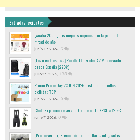
Entradas recientes
[Acaba 20 Jun] Los mejores cupones con la promo de
mitad de año
,
3
junio 19, 2026
[Envio en tres dias] Rodillo Thinkrider X2 Max enviado
desde España (220€)
,
135
julio 25, 2026
Promo Prime Day 23 JUN 2026. Listado de chollos
ciclistas TOP
,
0
junio 23, 2026
Chollazo promo de verano, Culote corto ZRSE a 12,5€
,
0
junio 7, 2026
[Promo verano] Precio mínimo manillares integrados