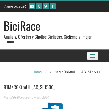
Skip
7 agosto, 2026
to
content
BiciRace
Análisis, Ofertas y Chollos Ciclistas. Ciclismo al mejor
precio
Toggle
navigation
Home
/
/
81MeR6KtmUL._AC_SL1500_
81MeR6KtmUL._AC_SL1500_
Posted By
Bicirace
on 1 mayo, 2020