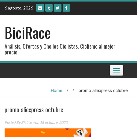
Skip
6 agosto, 2026
to
content
BiciRace
Análisis, Ofertas y Chollos Ciclistas. Ciclismo al mejor
precio
Toggle
navigation
Home
/
/
promo aliexpress octubre
promo aliexpress octubre
Posted By
Bicirace
on 16 octubre, 2023