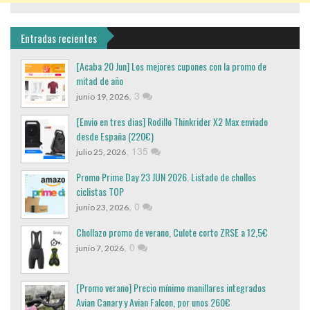
Entradas recientes
[Acaba 20 Jun] Los mejores cupones con la promo de
mitad de año
,
3
junio 19, 2026
[Envio en tres dias] Rodillo Thinkrider X2 Max enviado
desde España (220€)
,
135
julio 25, 2026
Promo Prime Day 23 JUN 2026. Listado de chollos
ciclistas TOP
,
0
junio 23, 2026
Chollazo promo de verano, Culote corto ZRSE a 12,5€
,
0
junio 7, 2026
[Promo verano] Precio mínimo manillares integrados
Avian Canary y Avian Falcon, por unos 260€