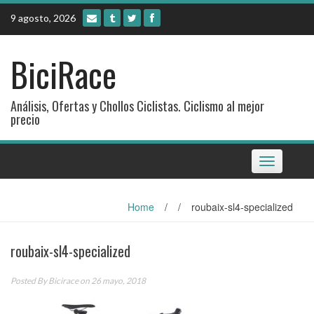
Skip
9 agosto, 2026
to
content
BiciRace
Análisis, Ofertas y Chollos Ciclistas. Ciclismo al mejor
precio
Toggle
navigation
Home
/
/
roubaix-sl4-specialized
roubaix-sl4-specialized
Posted By
Bicirace
on 26 mayo, 2018