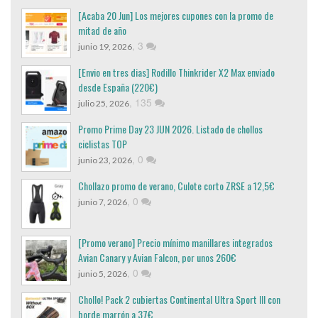
[Acaba 20 Jun] Los mejores cupones con la promo de
mitad de año
,
3
junio 19, 2026
[Envio en tres dias] Rodillo Thinkrider X2 Max enviado
desde España (220€)
,
135
julio 25, 2026
Promo Prime Day 23 JUN 2026. Listado de chollos
ciclistas TOP
,
0
junio 23, 2026
Chollazo promo de verano, Culote corto ZRSE a 12,5€
,
0
junio 7, 2026
[Promo verano] Precio mínimo manillares integrados
Avian Canary y Avian Falcon, por unos 260€
,
0
junio 5, 2026
Chollo! Pack 2 cubiertas Continental Ultra Sport III con
borde marrón a 37€