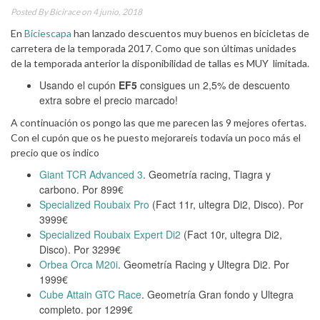
Posted By
Bicirace
on 4 junio, 2018
En
Biciescapa
han lanzado descuentos muy buenos en bicicletas de
carretera de la temporada 2017. Como que son últimas unidades
de la temporada anterior la disponibilidad de tallas es MUY limitada.
Usando el cupón
EF5
consigues un 2,5% de descuento
extra sobre el precio marcado!
A continuación os pongo las que me parecen las 9 mejores ofertas.
Con el cupón que os he puesto mejorareis todavía un poco más el
precio que os indico
Giant TCR Advanced 3
. Geometría racing, Tiagra y
carbono. Por 899€
Specialized Roubaix Pro
(Fact 11r, ultegra Di2, Disco). Por
3999€
Specialized Roubaix Expert Di2
(Fact 10r, ultegra Di2,
Disco). Por 3299€
Orbea Orca M20i
. Geometría Racing y Ultegra Di2. Por
1999€
Cube Attain GTC Race
. Geometría Gran fondo y Ultegra
completo. por 1299€