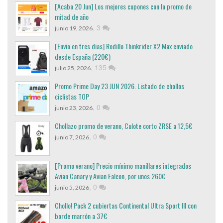
[Acaba 20 Jun] Los mejores cupones con la promo de
mitad de año
,
3
junio 19, 2026
[Envio en tres dias] Rodillo Thinkrider X2 Max enviado
desde España (220€)
,
135
julio 25, 2026
Promo Prime Day 23 JUN 2026. Listado de chollos
ciclistas TOP
,
0
junio 23, 2026
Chollazo promo de verano, Culote corto ZRSE a 12,5€
,
0
junio 7, 2026
[Promo verano] Precio mínimo manillares integrados
Avian Canary y Avian Falcon, por unos 260€
,
0
junio 5, 2026
Chollo! Pack 2 cubiertas Continental Ultra Sport III con
borde marrón a 37€