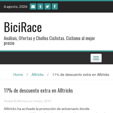
Skip
6 agosto, 2026
to
content
BiciRace
Análisis, Ofertas y Chollos Ciclistas. Ciclismo al mejor
precio
Toggle
navigation
Home
/
Alltricks
/
11% de descuento extra en Alltricks
11% de descuento extra en Alltricks
Posted By
Bicirace
on 3 mayo, 2019
Alltricks ha activado la promoción de aniversario donde