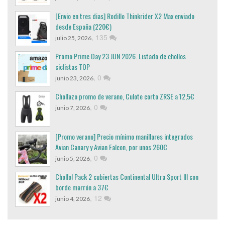
[Envio en tres dias] Rodillo Thinkrider X2 Max enviado
desde España (220€)
,
135
julio 25, 2026
Promo Prime Day 23 JUN 2026. Listado de chollos
ciclistas TOP
,
0
junio 23, 2026
Chollazo promo de verano, Culote corto ZRSE a 12,5€
,
0
junio 7, 2026
[Promo verano] Precio mínimo manillares integrados
Avian Canary y Avian Falcon, por unos 260€
,
0
junio 5, 2026
Chollo! Pack 2 cubiertas Continental Ultra Sport III con
borde marrón a 37€
,
12
junio 4, 2026