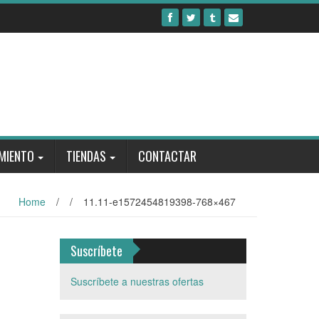
MIENTO
TIENDAS
CONTACTAR
Home
/
/
11.11-e1572454819398-768×467
Suscríbete
Suscríbete a nuestras ofertas