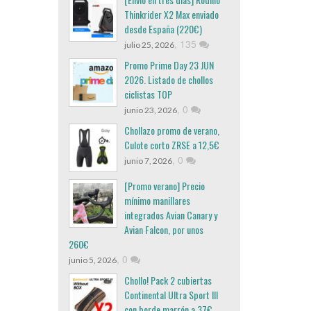
Thinkrider X2 Max enviado
desde España (220€)
,
135
julio 25, 2026
Promo Prime Day 23 JUN
2026. Listado de chollos
ciclistas TOP
,
0
junio 23, 2026
Chollazo promo de verano,
Culote corto ZRSE a 12,5€
,
0
junio 7, 2026
[Promo verano] Precio
mínimo manillares
integrados Avian Canary y
Avian Falcon, por unos
260€
,
0
junio 5, 2026
Chollo! Pack 2 cubiertas
Continental Ultra Sport III
con borde marrón a 37€