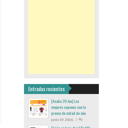
Entradas recientes
[Acaba 20 Jun] Los
mejores cupones con la
promo de mitad de año
,
3
junio 19, 2026
[Envio en tres dias] Rodillo