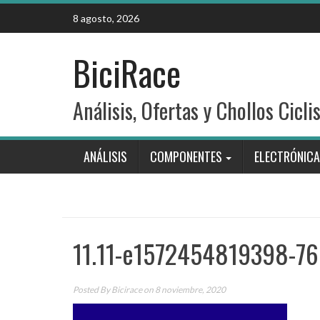
Skip
8 agosto, 2026
to
content
BiciRace
Análisis, Ofertas y Chollos Cicli
ANÁLISIS
COMPONENTES
ELECTRÓNICA
11.11-e1572454819398-7
Posted By
Bicirace
on 8 noviembre, 2020