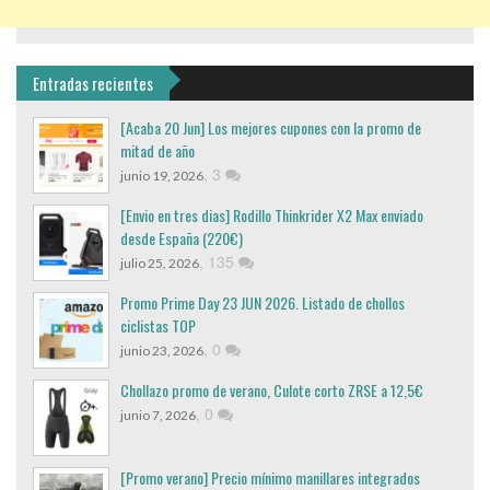
Entradas recientes
[Acaba 20 Jun] Los mejores cupones con la promo de
mitad de año
,
3
junio 19, 2026
[Envio en tres dias] Rodillo Thinkrider X2 Max enviado
desde España (220€)
,
135
julio 25, 2026
Promo Prime Day 23 JUN 2026. Listado de chollos
ciclistas TOP
,
0
junio 23, 2026
Chollazo promo de verano, Culote corto ZRSE a 12,5€
,
0
junio 7, 2026
[Promo verano] Precio mínimo manillares integrados