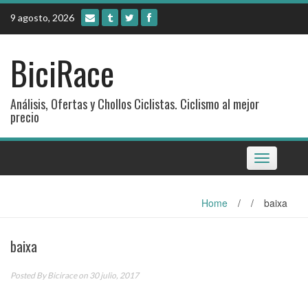
Skip
9 agosto, 2026
to
content
BiciRace
Análisis, Ofertas y Chollos Ciclistas. Ciclismo al mejor
precio
Toggle
navigation
Home
/
/
baixa
baixa
Posted By
Bicirace
on 30 julio, 2017