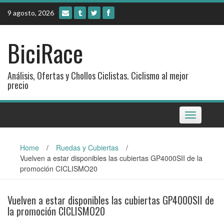
Skip
9 agosto, 2026
to
content
BiciRace
Análisis, Ofertas y Chollos Ciclistas. Ciclismo al mejor
precio
Toggle
navigation
Home
/
Ruedas y Cubiertas
/
Vuelven a estar disponibles las cubiertas GP4000SII de la
promoción CICLISMO20
Vuelven a estar disponibles las cubiertas GP4000SII de
la promoción CICLISMO20