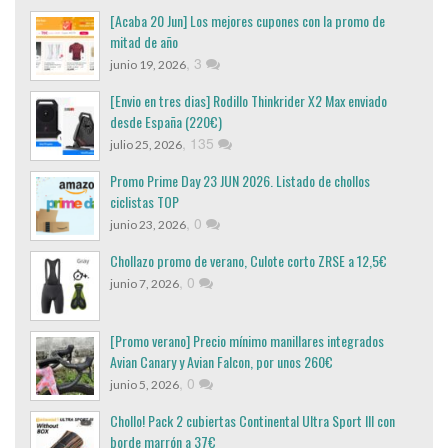
[Acaba 20 Jun] Los mejores cupones con la promo de
mitad de año
,
3
junio 19, 2026
[Envio en tres dias] Rodillo Thinkrider X2 Max enviado
desde España (220€)
,
135
julio 25, 2026
Promo Prime Day 23 JUN 2026. Listado de chollos
ciclistas TOP
,
0
junio 23, 2026
Chollazo promo de verano, Culote corto ZRSE a 12,5€
,
0
junio 7, 2026
[Promo verano] Precio mínimo manillares integrados
Avian Canary y Avian Falcon, por unos 260€
,
0
junio 5, 2026
Chollo! Pack 2 cubiertas Continental Ultra Sport III con
borde marrón a 37€