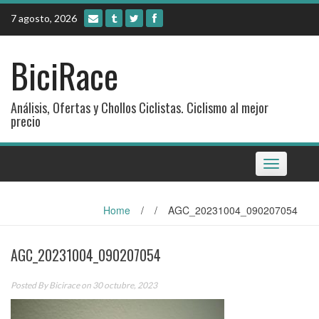
Skip
7 agosto, 2026
to
content
BiciRace
Análisis, Ofertas y Chollos Ciclistas. Ciclismo al mejor
precio
Toggle
navigation
Home
/
/
AGC_20231004_090207054
AGC_20231004_090207054
Posted By
Bicirace
on 30 octubre, 2023