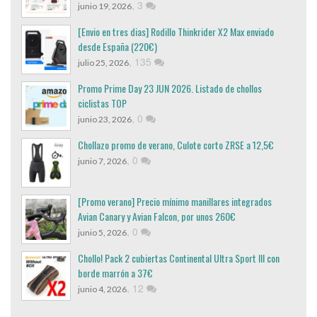
,
3
junio 19, 2026
[Envio en tres dias] Rodillo Thinkrider X2 Max enviado
desde España (220€)
,
135
julio 25, 2026
Promo Prime Day 23 JUN 2026. Listado de chollos
ciclistas TOP
,
0
junio 23, 2026
Chollazo promo de verano, Culote corto ZRSE a 12,5€
,
0
junio 7, 2026
[Promo verano] Precio mínimo manillares integrados
Avian Canary y Avian Falcon, por unos 260€
,
0
junio 5, 2026
Chollo! Pack 2 cubiertas Continental Ultra Sport III con
borde marrón a 37€
,
12
junio 4, 2026