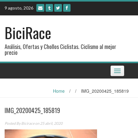
Skip
9 agosto, 2026
to
content
BiciRace
Análisis, Ofertas y Chollos Ciclistas. Ciclismo al mejor
precio
Toggle
navigation
Home
/
/
IMG_20200425_185819
IMG_20200425_185819
Posted By
Bicirace
on 25 abril, 2020