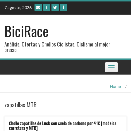
Skip
7 agosto, 2026
to
content
BiciRace
Análisis, Ofertas y Chollos Ciclistas. Ciclismo al mejor
precio
Toggle
navigation
Home
/
zapatillas MTB
Chollo zapatillas de Luck con suela de carbono por 41€ [modelos
carretera y MTB]