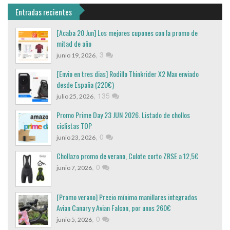
Entradas recientes
[Acaba 20 Jun] Los mejores cupones con la promo de
mitad de año
,
3
junio 19, 2026
[Envio en tres dias] Rodillo Thinkrider X2 Max enviado
desde España (220€)
,
135
julio 25, 2026
Promo Prime Day 23 JUN 2026. Listado de chollos
ciclistas TOP
,
0
junio 23, 2026
Chollazo promo de verano, Culote corto ZRSE a 12,5€
,
0
junio 7, 2026
[Promo verano] Precio mínimo manillares integrados
Avian Canary y Avian Falcon, por unos 260€
,
0
junio 5, 2026