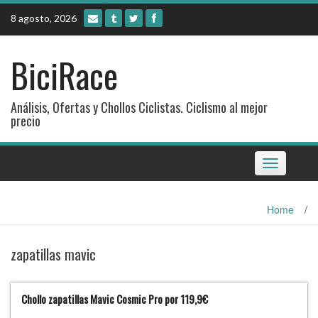
Skip
8 agosto, 2026
to
content
BiciRace
Análisis, Ofertas y Chollos Ciclistas. Ciclismo al mejor
precio
Toggle
navigation
Home
/
zapatillas mavic
Chollo zapatillas Mavic Cosmic Pro por 119,9€