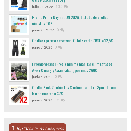
,
135
julio 25, 2026
Promo Prime Day 23 JUN 2026. Listado de chollos
ciclistas TOP
,
0
junio 23, 2026
Chollazo promo de verano, Culote corto ZRSE a 12,5€
,
0
junio 7, 2026
[Promo verano] Precio mínimo manillares integrados
Avian Canary y Avian Falcon, por unos 260€
,
0
junio 5, 2026
Chollo! Pack 2 cubiertas Continental Ultra Sport III con
borde marrón a 37€
,
12
junio 4, 2026
Top 10 ciclismo Aliexpress