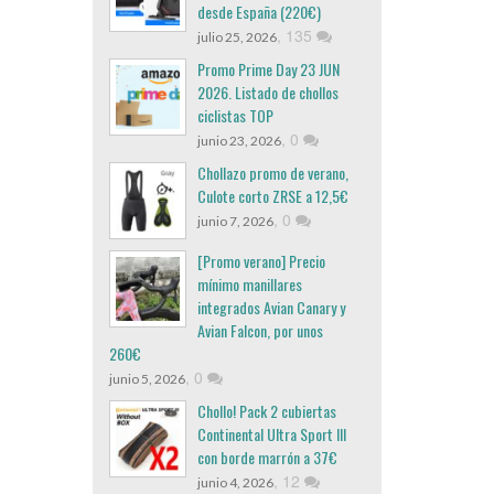
desde España (220€)
,
135
julio 25, 2026
Promo Prime Day 23 JUN
2026. Listado de chollos
ciclistas TOP
,
0
junio 23, 2026
Chollazo promo de verano,
Culote corto ZRSE a 12,5€
,
0
junio 7, 2026
[Promo verano] Precio
mínimo manillares
integrados Avian Canary y
Avian Falcon, por unos
260€
,
0
junio 5, 2026
Chollo! Pack 2 cubiertas
Continental Ultra Sport III
con borde marrón a 37€
,
12
junio 4, 2026