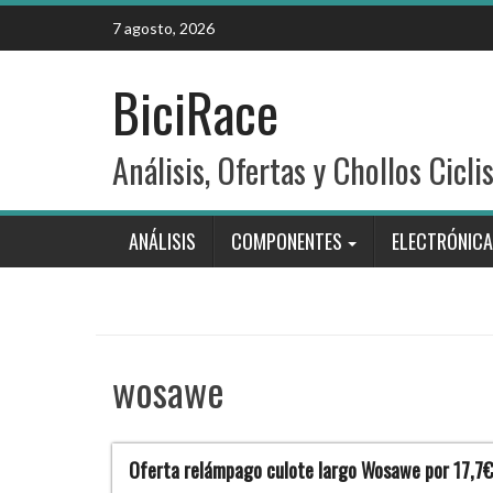
Skip
7 agosto, 2026
to
content
BiciRace
Análisis, Ofertas y Chollos Cicli
ANÁLISIS
COMPONENTES
ELECTRÓNICA
wosawe
Oferta relámpago culote largo Wosawe por 17,7€