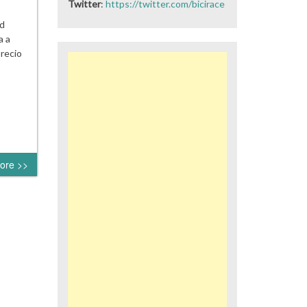
Twitter
:
https://twitter.com/bicirace
ad
a a
recio
ore >>