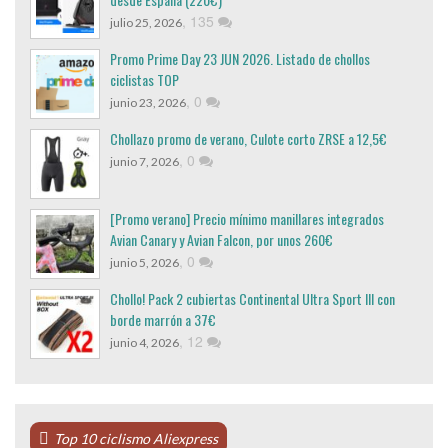
,
135
julio 25, 2026
Promo Prime Day 23 JUN 2026. Listado de chollos
ciclistas TOP
,
0
junio 23, 2026
Chollazo promo de verano, Culote corto ZRSE a 12,5€
,
0
junio 7, 2026
[Promo verano] Precio mínimo manillares integrados
Avian Canary y Avian Falcon, por unos 260€
,
0
junio 5, 2026
Chollo! Pack 2 cubiertas Continental Ultra Sport III con
borde marrón a 37€
,
12
junio 4, 2026
Top 10 ciclismo Aliexpress