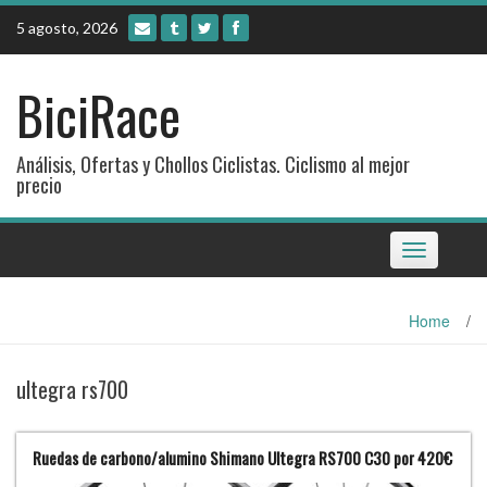
Skip
5 agosto, 2026
to
content
BiciRace
Análisis, Ofertas y Chollos Ciclistas. Ciclismo al mejor
precio
Toggle
navigation
Home
/
ultegra rs700
Ruedas de carbono/alumino Shimano Ultegra RS700 C30 por 420€