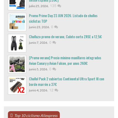
,
135
julio 25, 2026
Promo Prime Day 23 JUN 2026. Listado de chollos
ciclistas TOP
,
0
junio 23, 2026
Chollazo promo de verano, Culote corto ZRSE a 12,5€
,
0
junio 7, 2026
[Promo verano] Precio mínimo manillares integrados
Avian Canary y Avian Falcon, por unos 260€
,
0
junio 5, 2026
Chollo! Pack 2 cubiertas Continental Ultra Sport III con
borde marrón a 37€
,
12
junio 4, 2026
Top 10 ciclismo Aliexpress