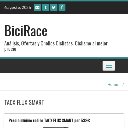
Skip
6 agosto, 2026
to
content
BiciRace
Análisis, Ofertas y Chollos Ciclistas. Ciclismo al mejor
precio
Toggle
navigation
Home
/
TACX FLUX SMART
Precio mínimo rodillo TACX FLUX SMART por 538€