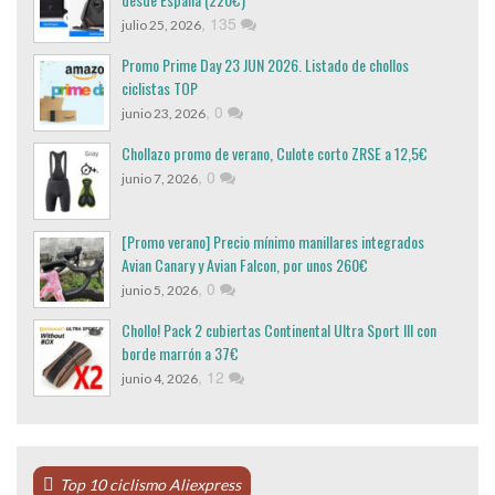
,
135
julio 25, 2026
Promo Prime Day 23 JUN 2026. Listado de chollos
ciclistas TOP
,
0
junio 23, 2026
Chollazo promo de verano, Culote corto ZRSE a 12,5€
,
0
junio 7, 2026
[Promo verano] Precio mínimo manillares integrados
Avian Canary y Avian Falcon, por unos 260€
,
0
junio 5, 2026
Chollo! Pack 2 cubiertas Continental Ultra Sport III con
borde marrón a 37€
,
12
junio 4, 2026
Top 10 ciclismo Aliexpress