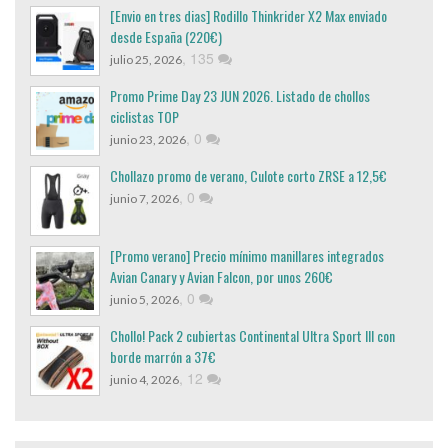
[Envio en tres dias] Rodillo Thinkrider X2 Max enviado
desde España (220€)
,
135
julio 25, 2026
Promo Prime Day 23 JUN 2026. Listado de chollos
ciclistas TOP
,
0
junio 23, 2026
Chollazo promo de verano, Culote corto ZRSE a 12,5€
,
0
junio 7, 2026
[Promo verano] Precio mínimo manillares integrados
Avian Canary y Avian Falcon, por unos 260€
,
0
junio 5, 2026
Chollo! Pack 2 cubiertas Continental Ultra Sport III con
borde marrón a 37€
,
12
junio 4, 2026