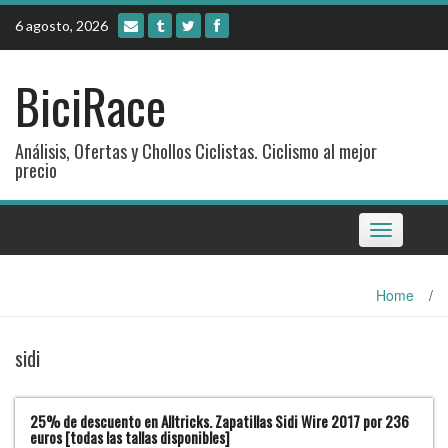
Skip
6 agosto, 2026
to
content
BiciRace
Análisis, Ofertas y Chollos Ciclistas. Ciclismo al mejor
precio
Toggle
navigation
Home
/
sidi
25% de descuento en Alltricks. Zapatillas Sidi Wire 2017 por 236
euros [todas las tallas disponibles]