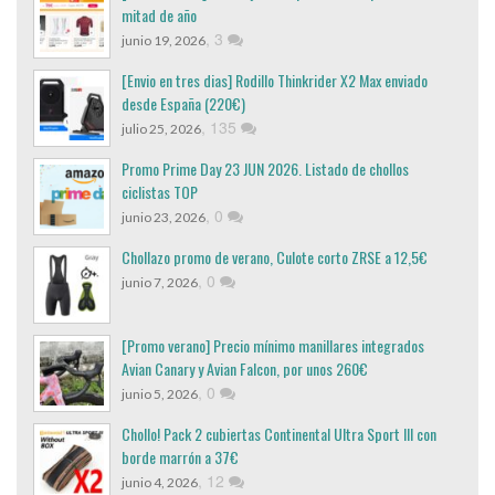
mitad de año
,
3
junio 19, 2026
[Envio en tres dias] Rodillo Thinkrider X2 Max enviado
desde España (220€)
,
135
julio 25, 2026
Promo Prime Day 23 JUN 2026. Listado de chollos
ciclistas TOP
,
0
junio 23, 2026
Chollazo promo de verano, Culote corto ZRSE a 12,5€
,
0
junio 7, 2026
[Promo verano] Precio mínimo manillares integrados
Avian Canary y Avian Falcon, por unos 260€
,
0
junio 5, 2026
Chollo! Pack 2 cubiertas Continental Ultra Sport III con
borde marrón a 37€
,
12
junio 4, 2026