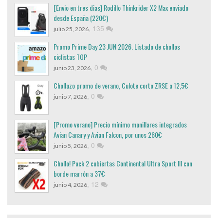
[Envio en tres dias] Rodillo Thinkrider X2 Max enviado
desde España (220€)
,
135
julio 25, 2026
Promo Prime Day 23 JUN 2026. Listado de chollos
ciclistas TOP
,
0
junio 23, 2026
Chollazo promo de verano, Culote corto ZRSE a 12,5€
,
0
junio 7, 2026
[Promo verano] Precio mínimo manillares integrados
Avian Canary y Avian Falcon, por unos 260€
,
0
junio 5, 2026
Chollo! Pack 2 cubiertas Continental Ultra Sport III con
borde marrón a 37€
,
12
junio 4, 2026