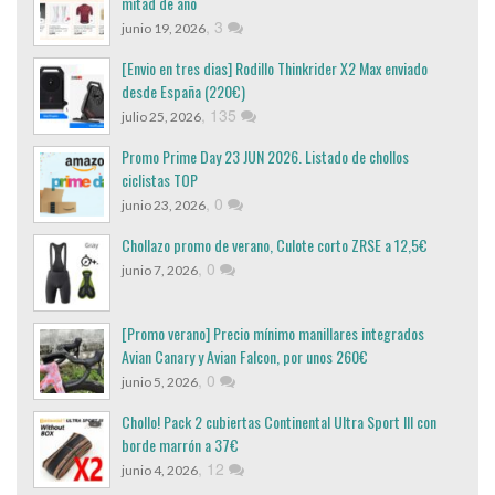
mitad de año
,
3
junio 19, 2026
[Envio en tres dias] Rodillo Thinkrider X2 Max enviado
desde España (220€)
,
135
julio 25, 2026
Promo Prime Day 23 JUN 2026. Listado de chollos
ciclistas TOP
,
0
junio 23, 2026
Chollazo promo de verano, Culote corto ZRSE a 12,5€
,
0
junio 7, 2026
[Promo verano] Precio mínimo manillares integrados
Avian Canary y Avian Falcon, por unos 260€
,
0
junio 5, 2026
Chollo! Pack 2 cubiertas Continental Ultra Sport III con
borde marrón a 37€
,
12
junio 4, 2026