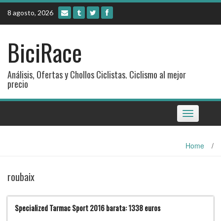
Skip
8 agosto, 2026
to
content
BiciRace
Análisis, Ofertas y Chollos Ciclistas. Ciclismo al mejor
precio
Toggle
navigation
Home
/
roubaix
Specialized Tarmac Sport 2016 barata: 1338 euros