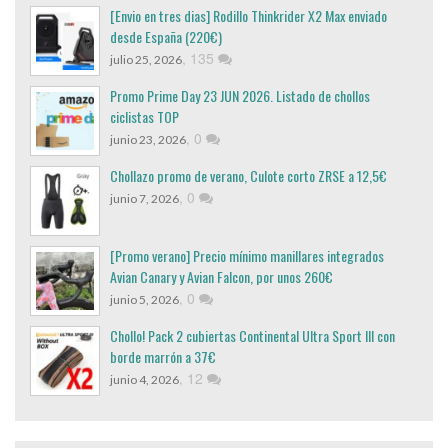
[Envio en tres dias] Rodillo Thinkrider X2 Max enviado
desde España (220€)
,
135
julio 25, 2026
Promo Prime Day 23 JUN 2026. Listado de chollos
ciclistas TOP
,
0
junio 23, 2026
Chollazo promo de verano, Culote corto ZRSE a 12,5€
,
0
junio 7, 2026
[Promo verano] Precio mínimo manillares integrados
Avian Canary y Avian Falcon, por unos 260€
,
0
junio 5, 2026
Chollo! Pack 2 cubiertas Continental Ultra Sport III con
borde marrón a 37€
,
12
junio 4, 2026