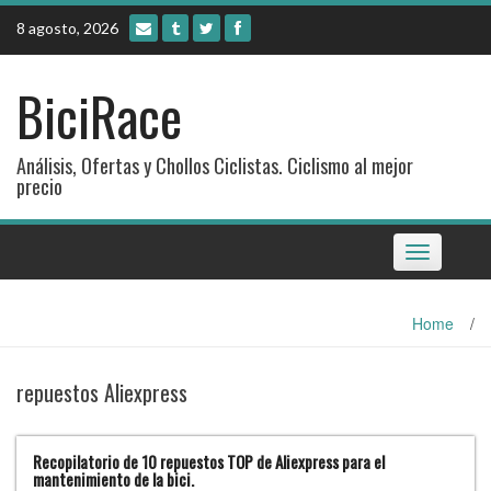
Skip
8 agosto, 2026
to
content
BiciRace
Análisis, Ofertas y Chollos Ciclistas. Ciclismo al mejor
precio
Toggle
navigation
Home
/
repuestos Aliexpress
Recopilatorio de 10 repuestos TOP de Aliexpress para el
mantenimiento de la bici.