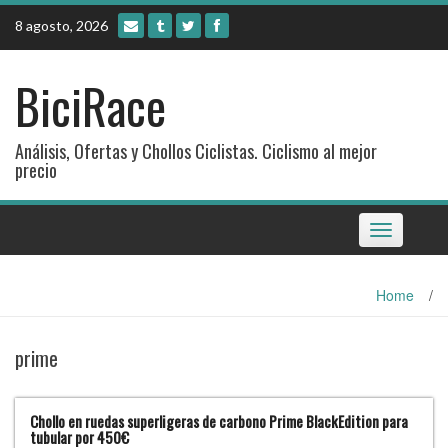
Skip
8 agosto, 2026
to
content
BiciRace
Análisis, Ofertas y Chollos Ciclistas. Ciclismo al mejor
precio
Toggle
navigation
Home
/
prime
Chollo en ruedas superligeras de carbono Prime BlackEdition para
tubular por 450€