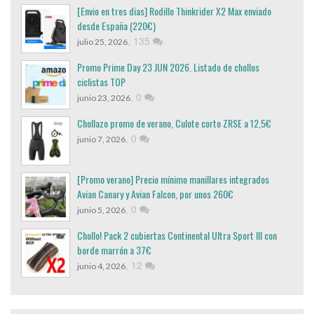
[Envio en tres dias] Rodillo Thinkrider X2 Max enviado
desde España (220€)
,
135
julio 25, 2026
Promo Prime Day 23 JUN 2026. Listado de chollos
ciclistas TOP
,
0
junio 23, 2026
Chollazo promo de verano, Culote corto ZRSE a 12,5€
,
0
junio 7, 2026
[Promo verano] Precio mínimo manillares integrados
Avian Canary y Avian Falcon, por unos 260€
,
0
junio 5, 2026
Chollo! Pack 2 cubiertas Continental Ultra Sport III con
borde marrón a 37€
,
12
junio 4, 2026