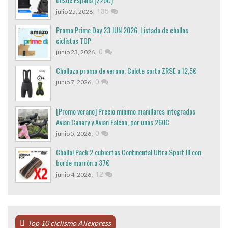
,
135
julio 25, 2026
Promo Prime Day 23 JUN 2026. Listado de chollos
ciclistas TOP
,
0
junio 23, 2026
Chollazo promo de verano, Culote corto ZRSE a 12,5€
,
0
junio 7, 2026
[Promo verano] Precio mínimo manillares integrados
Avian Canary y Avian Falcon, por unos 260€
,
0
junio 5, 2026
Chollo! Pack 2 cubiertas Continental Ultra Sport III con
borde marrón a 37€
,
12
junio 4, 2026
Top 10 ciclismo Aliexpress