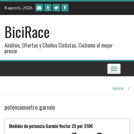
Skip
8 agosto, 2026
to
content
BiciRace
Análisis, Ofertas y Chollos Ciclistas. Ciclismo al mejor
precio
Toggle
navigation
Home
/
potenciometro garmin
Medidor de potencia Garmin Vector 2S por 310€